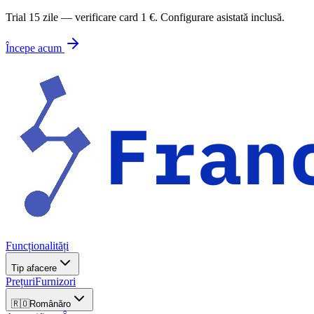
Trial 15 zile — verificare card 1 €. Configurare asistată inclusă.
Începe acum
Funcționalități
Tip afacere
Prețuri
Furnizori
🇷🇴
Română
ro