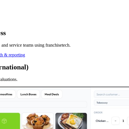
ss
s, and service teams using franchisetech.
h & reporting
national)
aluations.