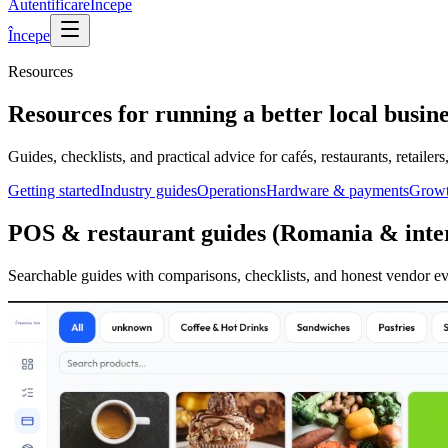
Autentificare
Începe
Începe
Resources
Resources for running a better local busine
Guides, checklists, and practical advice for cafés, restaurants, retailer
Getting started
Industry guides
Operations
Hardware & payments
Growt
POS & restaurant guides (Romania & inter
Searchable guides with comparisons, checklists, and honest vendor ev