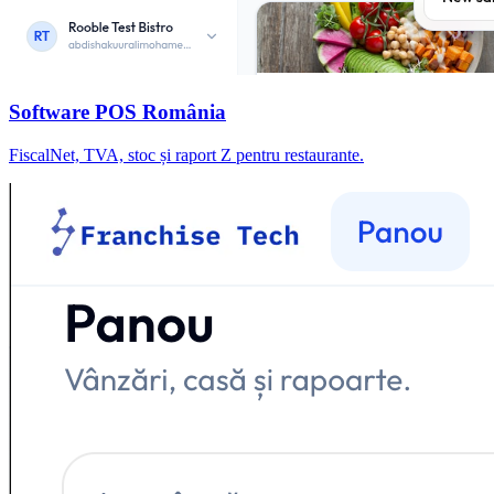
Software POS România
FiscalNet, TVA, stoc și raport Z pentru restaurante.