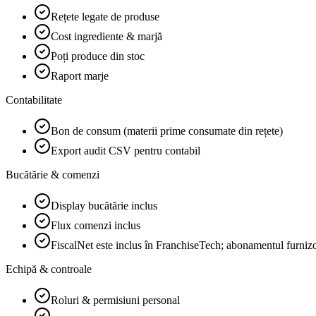
Rețete legate de produse
Cost ingrediente & marjă
Poți produce din stoc
Raport marje
Contabilitate
Bon de consum (materii prime consumate din rețete)
Export audit CSV pentru contabil
Bucătărie & comenzi
Display bucătărie inclus
Flux comenzi inclus
FiscalNet este inclus în FranchiseTech; abonamentul furnizor
Echipă & controale
Roluri & permisiuni personal