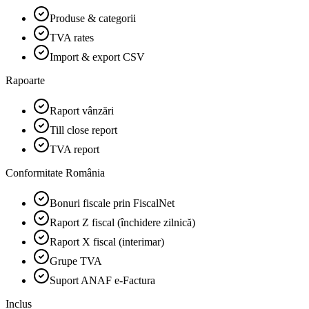
Produse & categorii
TVA rates
Import & export CSV
Rapoarte
Raport vânzări
Till close report
TVA report
Conformitate România
Bonuri fiscale prin FiscalNet
Raport Z fiscal (închidere zilnică)
Raport X fiscal (interimar)
Grupe TVA
Suport ANAF e-Factura
Inclus