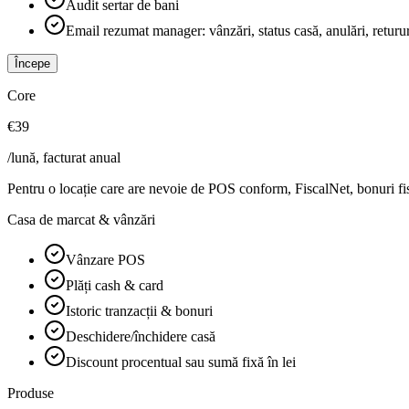
Audit sertar de bani
Email rezumat manager: vânzări, status casă, anulări, returu
Începe
Core
€39
/lună, facturat anual
Pentru o locație care are nevoie de POS conform, FiscalNet, bonuri fisc
Casa de marcat & vânzări
Vânzare POS
Plăți cash & card
Istoric tranzacții & bonuri
Deschidere/închidere casă
Discount procentual sau sumă fixă în lei
Produse