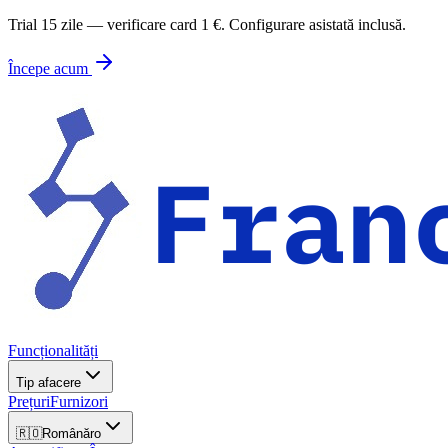
Trial 15 zile — verificare card 1 €. Configurare asistată inclusă.
Începe acum
Funcționalități
Tip afacere
Prețuri
Furnizori
🇷🇴
Română
ro