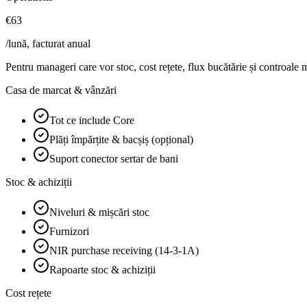
€63
/lună, facturat anual
Pentru manageri care vor stoc, cost rețete, flux bucătărie și controale
Casa de marcat & vânzări
Tot ce include Core
Plăți împărțite & bacșiș (opțional)
Suport conector sertar de bani
Stoc & achiziții
Niveluri & mișcări stoc
Furnizori
NIR purchase receiving (14-3-1A)
Rapoarte stoc & achiziții
Cost rețete