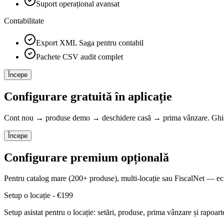
Suport operațional avansat
Contabilitate
Export XML Saga pentru contabil
Pachete CSV audit complet
Începe
Configurare gratuită în aplicație
Cont nou → produse demo → deschidere casă → prima vânzare. Ghid p
Începe
Configurare premium opțională
Pentru catalog mare (200+ produse), multi-locație sau FiscalNet — ech
Setup o locație
-
€199
Setup asistat pentru o locație: setări, produse, prima vânzare și rapoart