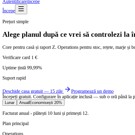
Autentificare
Începe
Începe
Prețuri simple
Alege planul după ce vrei să controlezi la î
Core pentru casă și raport Z. Operations pentru stoc, rețete, marje și bu
Verificare card 1 €
Uptime țintă 99,99%
Suport rapid
Deschide casa gratuit — 15 zile
Programează un demo
Începeți gratuit. Configurare în aplicație inclusă — sub o oră până la 
Lunar
Anual
Economisești 20%
Facturat anual - plătești 10 luni și primești 12.
Plan principal
Operations