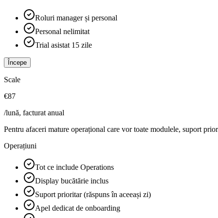
Roluri manager și personal
Personal nelimitat
Trial asistat 15 zile
Începe
Scale
€87
/lună, facturat anual
Pentru afaceri mature operațional care vor toate modulele, suport priorit
Operațiuni
Tot ce include Operations
Display bucătărie inclus
Suport prioritar (răspuns în aceeași zi)
Apel dedicat de onboarding