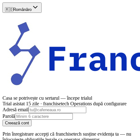
🇷🇴
Română
ro
Casa se potrivește cu sertarul — începe trialul
Trial asistat 15 zile · franchisetech Operations după configurare
Adresă email
Parolă
Creează cont
Prin înregistrare accepți că franchisetech susține evidența ta — nu
înlocuiește obligațiile legale ca operator alimentar.